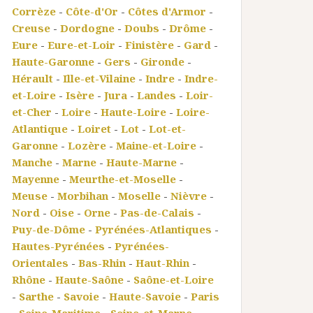
Corrèze
-
Côte-d'Or
-
Côtes d'Armor
-
Creuse
-
Dordogne
-
Doubs
-
Drôme
-
Eure
-
Eure-et-Loir
-
Finistère
-
Gard
-
Haute-Garonne
-
Gers
-
Gironde
-
Hérault
-
Ille-et-Vilaine
-
Indre
-
Indre-
et-Loire
-
Isère
-
Jura
-
Landes
-
Loir-
et-Cher
-
Loire
-
Haute-Loire
-
Loire-
Atlantique
-
Loiret
-
Lot
-
Lot-et-
Garonne
-
Lozère
-
Maine-et-Loire
-
Manche
-
Marne
-
Haute-Marne
-
Mayenne
-
Meurthe-et-Moselle
-
Meuse
-
Morbihan
-
Moselle
-
Nièvre
-
Nord
-
Oise
-
Orne
-
Pas-de-Calais
-
Puy-de-Dôme
-
Pyrénées-Atlantiques
-
Hautes-Pyrénées
-
Pyrénées-
Orientales
-
Bas-Rhin
-
Haut-Rhin
-
Rhône
-
Haute-Saône
-
Saône-et-Loire
-
Sarthe
-
Savoie
-
Haute-Savoie
-
Paris