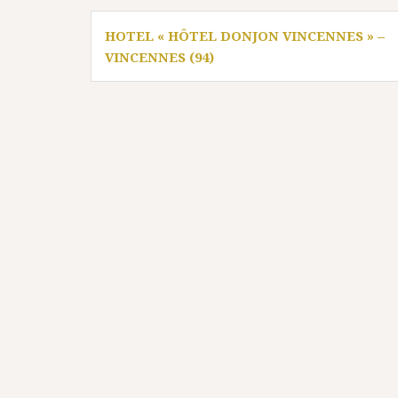
Navigation
HOTEL « HÔTEL DONJON VINCENNES » –
de
VINCENNES (94)
l’article