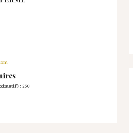
.com
aires
ximatif) :
250