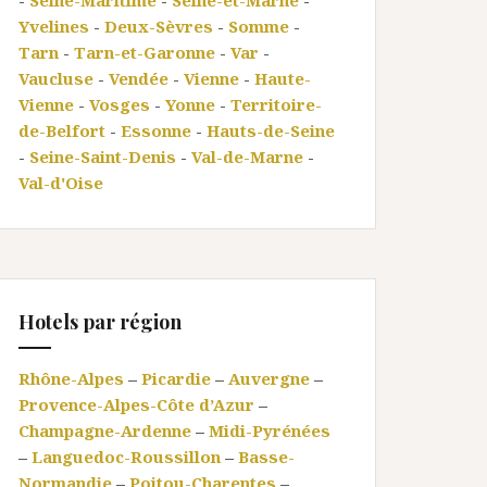
-
Seine-Maritime
-
Seine-et-Marne
-
Yvelines
-
Deux-Sèvres
-
Somme
-
Tarn
-
Tarn-et-Garonne
-
Var
-
Vaucluse
-
Vendée
-
Vienne
-
Haute-
Vienne
-
Vosges
-
Yonne
-
Territoire-
de-Belfort
-
Essonne
-
Hauts-de-Seine
-
Seine-Saint-Denis
-
Val-de-Marne
-
Val-d'Oise
Hotels par région
Rhône-Alpes
–
Picardie
–
Auvergne
–
Provence-Alpes-Côte d’Azur
–
Champagne-Ardenne
–
Midi-Pyrénées
–
Languedoc-Roussillon
–
Basse-
Normandie
–
Poitou-Charentes
–