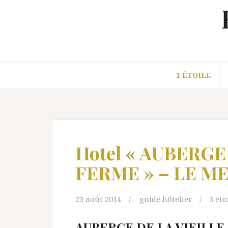
Aller
au
contenu
1 ÉTOILE
Hotel « AUBERGE
FERME » – LE ME
23 août 2014
guide hôtelier
3 éto
AUBERGE DE LA VIEILL