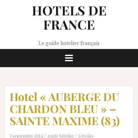
Aller
HOTELS DE
au
contenu
FRANCE
Le guide hotelier français
Hotel « AUBERGE DU
CHARDON BLEU » –
SAINTE MAXIME (83)
3 septembre 2014
guide hôtelier
2 étoiles