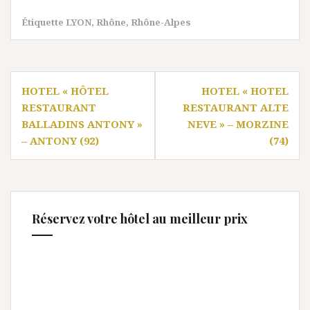
Étiquette
LYON
,
Rhône
,
Rhône-Alpes
Navigation
HOTEL « HÔTEL
HOTEL « HOTEL
de
RESTAURANT
RESTAURANT ALTE
l’article
BALLADINS ANTONY »
NEVE » – MORZINE
– ANTONY (92)
(74)
Réservez votre hôtel au meilleur prix