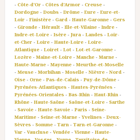
-
Côte-d'Or
-
Côtes d'Armor
-
Creuse
-
Dordogne
-
Doubs
-
Drôme
-
Eure
-
Eure-et-
Loir
-
Finistère
-
Gard
-
Haute-Garonne
-
Gers
-
Gironde
-
Hérault
-
Ille-et-Vilaine
-
Indre
-
Indre-et-Loire
-
Isère
-
Jura
-
Landes
-
Loir-
et-Cher
-
Loire
-
Haute-Loire
-
Loire-
Atlantique
-
Loiret
-
Lot
-
Lot-et-Garonne
-
Lozère
-
Maine-et-Loire
-
Manche
-
Marne
-
Haute-Marne
-
Mayenne
-
Meurthe-et-Moselle
-
Meuse
-
Morbihan
-
Moselle
-
Nièvre
-
Nord
-
Oise
-
Orne
-
Pas-de-Calais
-
Puy-de-Dôme
-
Pyrénées-Atlantiques
-
Hautes-Pyrénées
-
Pyrénées-Orientales
-
Bas-Rhin
-
Haut-Rhin
-
Rhône
-
Haute-Saône
-
Saône-et-Loire
-
Sarthe
-
Savoie
-
Haute-Savoie
-
Paris
-
Seine-
Maritime
-
Seine-et-Marne
-
Yvelines
-
Deux-
Sèvres
-
Somme
-
Tarn
-
Tarn-et-Garonne
-
Var
-
Vaucluse
-
Vendée
-
Vienne
-
Haute-
Vienne
-
Vosges
-
Yonne
-
Territoire-de-