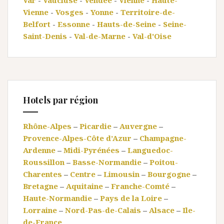
Var
-
Vaucluse
-
Vendée
-
Vienne
-
Haute-
Vienne
-
Vosges
-
Yonne
-
Territoire-de-
Belfort
-
Essonne
-
Hauts-de-Seine
-
Seine-
Saint-Denis
-
Val-de-Marne
-
Val-d'Oise
Hotels par région
Rhône-Alpes
–
Picardie
–
Auvergne
–
Provence-Alpes-Côte d’Azur
–
Champagne-
Ardenne
–
Midi-Pyrénées
–
Languedoc-
Roussillon
–
Basse-Normandie
–
Poitou-
Charentes
–
Centre
–
Limousin
–
Bourgogne
–
Bretagne
–
Aquitaine
–
Franche-Comté
–
Haute-Normandie
–
Pays de la Loire
–
Lorraine
–
Nord-Pas-de-Calais
–
Alsace
–
Ile-
de-France