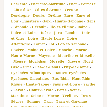
Charente
-
Charente-Maritime
-
Cher
-
Corrèze
-
Côte-d'Or
-
Côtes d'Armor
-
Creuse
-
Dordogne
-
Doubs
-
Drôme
-
Eure
-
Eure-et-
Loir
-
Finistère
-
Gard
-
Haute-Garonne
-
Gers
-
Gironde
-
Hérault
-
Ille-et-Vilaine
-
Indre
-
Indre-et-Loire
-
Isère
-
Jura
-
Landes
-
Loir-
et-Cher
-
Loire
-
Haute-Loire
-
Loire-
Atlantique
-
Loiret
-
Lot
-
Lot-et-Garonne
-
Lozère
-
Maine-et-Loire
-
Manche
-
Marne
-
Haute-Marne
-
Mayenne
-
Meurthe-et-Moselle
-
Meuse
-
Morbihan
-
Moselle
-
Nièvre
-
Nord
-
Oise
-
Orne
-
Pas-de-Calais
-
Puy-de-Dôme
-
Pyrénées-Atlantiques
-
Hautes-Pyrénées
-
Pyrénées-Orientales
-
Bas-Rhin
-
Haut-Rhin
-
Rhône
-
Haute-Saône
-
Saône-et-Loire
-
Sarthe
-
Savoie
-
Haute-Savoie
-
Paris
-
Seine-
Maritime
-
Seine-et-Marne
-
Yvelines
-
Deux-
Sèvres
-
Somme
-
Tarn
-
Tarn-et-Garonne
-