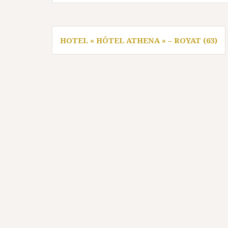
Navigation
HOTEL « HÔTEL ATHENA » – ROYAT (63)
de
l’article