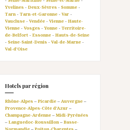
-
Seine-Maritime
-
Seine-et-Marne
-
Yvelines
-
Deux-Sèvres
-
Somme
-
Tarn
-
Tarn-et-Garonne
-
Var
-
Vaucluse
-
Vendée
-
Vienne
-
Haute-
Vienne
-
Vosges
-
Yonne
-
Territoire-
de-Belfort
-
Essonne
-
Hauts-de-Seine
-
Seine-Saint-Denis
-
Val-de-Marne
-
Val-d'Oise
Hotels par région
Rhône-Alpes
–
Picardie
–
Auvergne
–
Provence-Alpes-Côte d’Azur
–
Champagne-Ardenne
–
Midi-Pyrénées
–
Languedoc-Roussillon
–
Basse-
Normandie
–
Poitou-Charentes
–