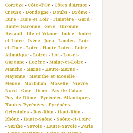
Corrèze
-
Côte-d'Or
-
Côtes d'Armor
-
Creuse
-
Dordogne
-
Doubs
-
Drôme
-
Eure
-
Eure-et-Loir
-
Finistère
-
Gard
-
Haute-Garonne
-
Gers
-
Gironde
-
Hérault
-
Ille-et-Vilaine
-
Indre
-
Indre-
et-Loire
-
Isère
-
Jura
-
Landes
-
Loir-
et-Cher
-
Loire
-
Haute-Loire
-
Loire-
Atlantique
-
Loiret
-
Lot
-
Lot-et-
Garonne
-
Lozère
-
Maine-et-Loire
-
Manche
-
Marne
-
Haute-Marne
-
Mayenne
-
Meurthe-et-Moselle
-
Meuse
-
Morbihan
-
Moselle
-
Nièvre
-
Nord
-
Oise
-
Orne
-
Pas-de-Calais
-
Puy-de-Dôme
-
Pyrénées-Atlantiques
-
Hautes-Pyrénées
-
Pyrénées-
Orientales
-
Bas-Rhin
-
Haut-Rhin
-
Rhône
-
Haute-Saône
-
Saône-et-Loire
-
Sarthe
-
Savoie
-
Haute-Savoie
-
Paris