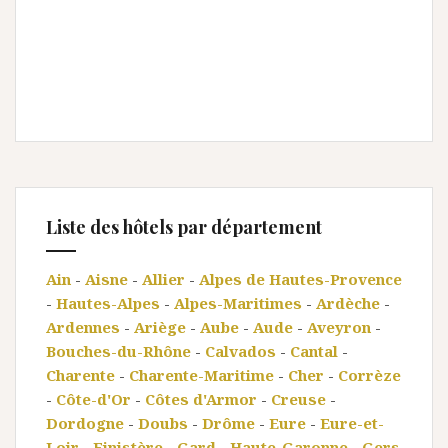
Liste des hôtels par département
Ain
-
Aisne
-
Allier
-
Alpes de Hautes-Provence
-
Hautes-Alpes
-
Alpes-Maritimes
-
Ardèche
-
Ardennes
-
Ariège
-
Aube
-
Aude
-
Aveyron
-
Bouches-du-Rhône
-
Calvados
-
Cantal
-
Charente
-
Charente-Maritime
-
Cher
-
Corrèze
-
Côte-d'Or
-
Côtes d'Armor
-
Creuse
-
Dordogne
-
Doubs
-
Drôme
-
Eure
-
Eure-et-
Loir
-
Finistère
-
Gard
-
Haute-Garonne
-
Gers