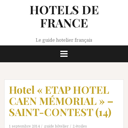
Aller
HOTELS DE
au
contenu
FRANCE
Le guide hotelier français
Hotel « ETAP HOTEL
CAEN MÉMORIAL » –
SAINT-CONTEST (14)
1 septembre 2014
guide hôtelier
2 étoiles