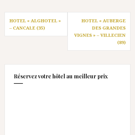
Navigation
HOTEL « ALGHOTEL »
HOTEL « AUBERGE
de
– CANCALE (35)
DES GRANDES
l’article
VIGNES » – VILLECIEN
(89)
Réservez votre hôtel au meilleur prix