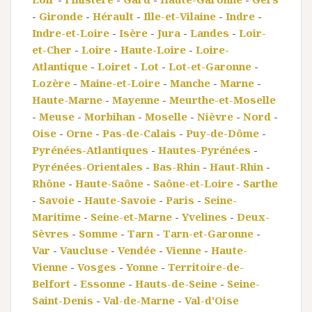
-
Gironde
-
Hérault
-
Ille-et-Vilaine
-
Indre
-
Indre-et-Loire
-
Isère
-
Jura
-
Landes
-
Loir-
et-Cher
-
Loire
-
Haute-Loire
-
Loire-
Atlantique
-
Loiret
-
Lot
-
Lot-et-Garonne
-
Lozère
-
Maine-et-Loire
-
Manche
-
Marne
-
Haute-Marne
-
Mayenne
-
Meurthe-et-Moselle
-
Meuse
-
Morbihan
-
Moselle
-
Nièvre
-
Nord
-
Oise
-
Orne
-
Pas-de-Calais
-
Puy-de-Dôme
-
Pyrénées-Atlantiques
-
Hautes-Pyrénées
-
Pyrénées-Orientales
-
Bas-Rhin
-
Haut-Rhin
-
Rhône
-
Haute-Saône
-
Saône-et-Loire
-
Sarthe
-
Savoie
-
Haute-Savoie
-
Paris
-
Seine-
Maritime
-
Seine-et-Marne
-
Yvelines
-
Deux-
Sèvres
-
Somme
-
Tarn
-
Tarn-et-Garonne
-
Var
-
Vaucluse
-
Vendée
-
Vienne
-
Haute-
Vienne
-
Vosges
-
Yonne
-
Territoire-de-
Belfort
-
Essonne
-
Hauts-de-Seine
-
Seine-
Saint-Denis
-
Val-de-Marne
-
Val-d'Oise