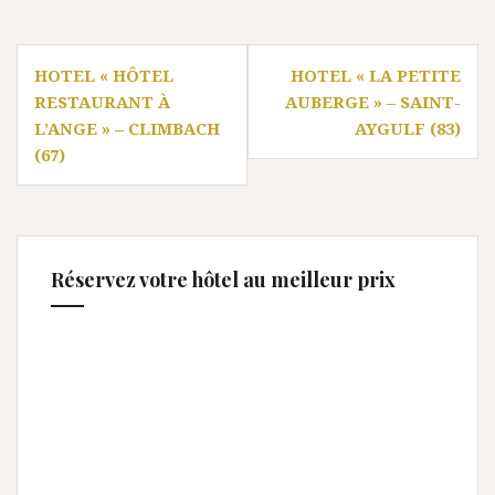
Navigation
HOTEL « HÔTEL
HOTEL « LA PETITE
de
RESTAURANT À
AUBERGE » – SAINT-
l’article
L’ANGE » – CLIMBACH
AYGULF (83)
(67)
Réservez votre hôtel au meilleur prix