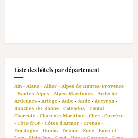
Liste des hôtels par département
Ain
-
Aisne
-
Allier
-
Alpes de Hautes-Provence
-
Hautes-Alpes
-
Alpes-Maritimes
-
Ardèche
-
Ardennes
-
Ariège
-
Aube
-
Aude
-
Aveyron
-
Bouches-du-Rhône
-
Calvados
-
Cantal
-
Charente
-
Charente-Maritime
-
Cher
-
Corrèze
-
Côte-d'Or
-
Côtes d'Armor
-
Creuse
-
Dordogne
-
Doubs
-
Drôme
-
Eure
-
Eure-et-
Loir
-
Finistère
-
Gard
-
Haute-Garonne
-
Gers