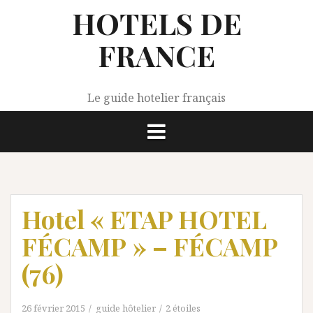
Aller
HOTELS DE
au
contenu
FRANCE
Le guide hotelier français
Hotel « ETAP HOTEL
FÉCAMP » – FÉCAMP
(76)
26 février 2015
guide hôtelier
2 étoiles