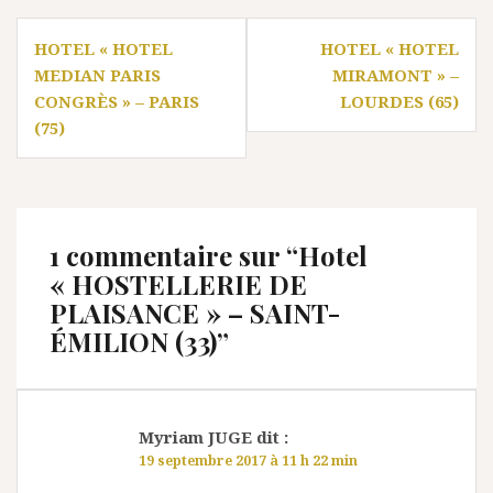
Navigation
HOTEL « HOTEL
HOTEL « HOTEL
de
MEDIAN PARIS
MIRAMONT » –
l’article
CONGRÈS » – PARIS
LOURDES (65)
(75)
1 commentaire sur “
Hotel
« HOSTELLERIE DE
PLAISANCE » – SAINT-
ÉMILION (33)
”
Myriam JUGE
dit :
19 septembre 2017 à 11 h 22 min