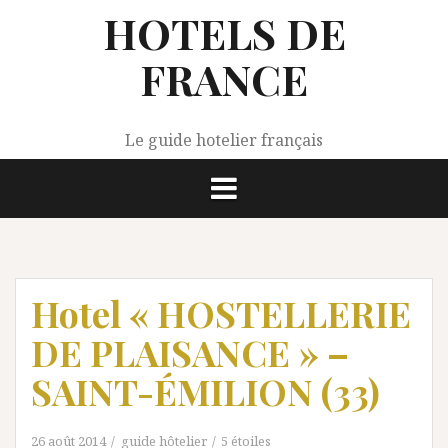
Aller
HOTELS DE
au
contenu
FRANCE
Le guide hotelier français
Hotel « HOSTELLERIE
DE PLAISANCE » –
SAINT-ÉMILION (33)
26 août 2014
guide hôtelier
5 étoiles