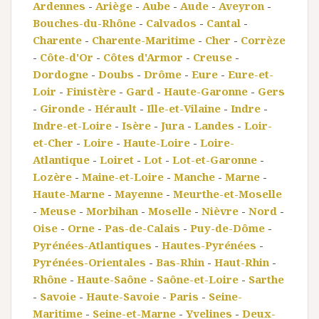
Ardennes
-
Ariège
-
Aube
-
Aude
-
Aveyron
-
Bouches-du-Rhône
-
Calvados
-
Cantal
-
Charente
-
Charente-Maritime
-
Cher
-
Corrèze
-
Côte-d'Or
-
Côtes d'Armor
-
Creuse
-
Dordogne
-
Doubs
-
Drôme
-
Eure
-
Eure-et-
Loir
-
Finistère
-
Gard
-
Haute-Garonne
-
Gers
-
Gironde
-
Hérault
-
Ille-et-Vilaine
-
Indre
-
Indre-et-Loire
-
Isère
-
Jura
-
Landes
-
Loir-
et-Cher
-
Loire
-
Haute-Loire
-
Loire-
Atlantique
-
Loiret
-
Lot
-
Lot-et-Garonne
-
Lozère
-
Maine-et-Loire
-
Manche
-
Marne
-
Haute-Marne
-
Mayenne
-
Meurthe-et-Moselle
-
Meuse
-
Morbihan
-
Moselle
-
Nièvre
-
Nord
-
Oise
-
Orne
-
Pas-de-Calais
-
Puy-de-Dôme
-
Pyrénées-Atlantiques
-
Hautes-Pyrénées
-
Pyrénées-Orientales
-
Bas-Rhin
-
Haut-Rhin
-
Rhône
-
Haute-Saône
-
Saône-et-Loire
-
Sarthe
-
Savoie
-
Haute-Savoie
-
Paris
-
Seine-
Maritime
-
Seine-et-Marne
-
Yvelines
-
Deux-