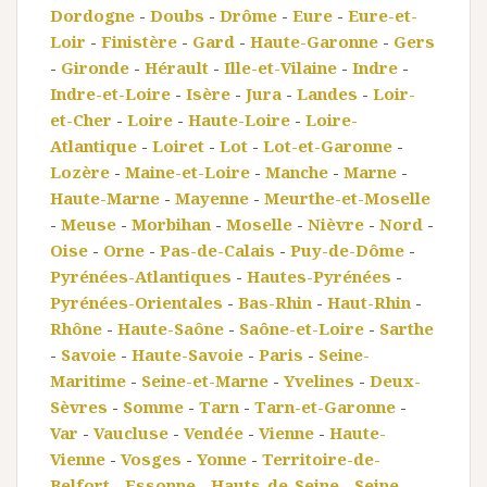
Dordogne
-
Doubs
-
Drôme
-
Eure
-
Eure-et-
Loir
-
Finistère
-
Gard
-
Haute-Garonne
-
Gers
-
Gironde
-
Hérault
-
Ille-et-Vilaine
-
Indre
-
Indre-et-Loire
-
Isère
-
Jura
-
Landes
-
Loir-
et-Cher
-
Loire
-
Haute-Loire
-
Loire-
Atlantique
-
Loiret
-
Lot
-
Lot-et-Garonne
-
Lozère
-
Maine-et-Loire
-
Manche
-
Marne
-
Haute-Marne
-
Mayenne
-
Meurthe-et-Moselle
-
Meuse
-
Morbihan
-
Moselle
-
Nièvre
-
Nord
-
Oise
-
Orne
-
Pas-de-Calais
-
Puy-de-Dôme
-
Pyrénées-Atlantiques
-
Hautes-Pyrénées
-
Pyrénées-Orientales
-
Bas-Rhin
-
Haut-Rhin
-
Rhône
-
Haute-Saône
-
Saône-et-Loire
-
Sarthe
-
Savoie
-
Haute-Savoie
-
Paris
-
Seine-
Maritime
-
Seine-et-Marne
-
Yvelines
-
Deux-
Sèvres
-
Somme
-
Tarn
-
Tarn-et-Garonne
-
Var
-
Vaucluse
-
Vendée
-
Vienne
-
Haute-
Vienne
-
Vosges
-
Yonne
-
Territoire-de-
Belfort
-
Essonne
-
Hauts-de-Seine
-
Seine-