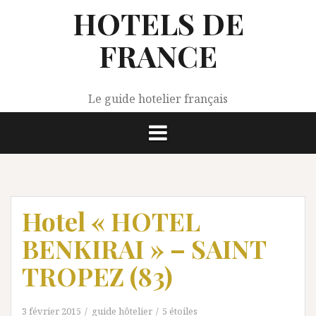
Aller
HOTELS DE
au
contenu
FRANCE
Le guide hotelier français
Hotel « HOTEL
BENKIRAI » – SAINT
TROPEZ (83)
3 février 2015
guide hôtelier
5 étoiles