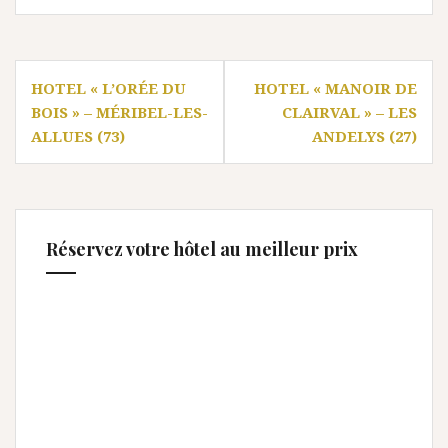
Navigation
HOTEL « L’ORÉE DU
HOTEL « MANOIR DE
de
BOIS » – MÉRIBEL-LES-
CLAIRVAL » – LES
l’article
ALLUES (73)
ANDELYS (27)
Réservez votre hôtel au meilleur prix