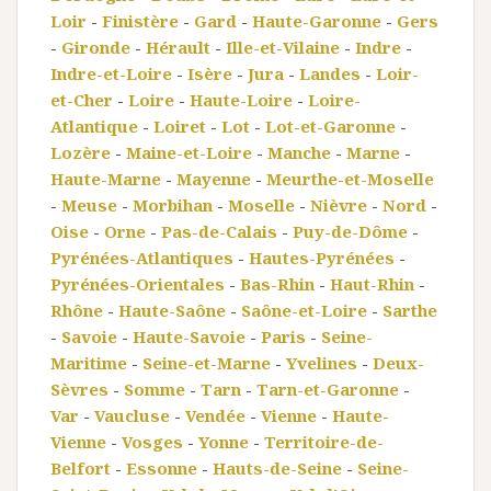
Loir
-
Finistère
-
Gard
-
Haute-Garonne
-
Gers
-
Gironde
-
Hérault
-
Ille-et-Vilaine
-
Indre
-
Indre-et-Loire
-
Isère
-
Jura
-
Landes
-
Loir-
et-Cher
-
Loire
-
Haute-Loire
-
Loire-
Atlantique
-
Loiret
-
Lot
-
Lot-et-Garonne
-
Lozère
-
Maine-et-Loire
-
Manche
-
Marne
-
Haute-Marne
-
Mayenne
-
Meurthe-et-Moselle
-
Meuse
-
Morbihan
-
Moselle
-
Nièvre
-
Nord
-
Oise
-
Orne
-
Pas-de-Calais
-
Puy-de-Dôme
-
Pyrénées-Atlantiques
-
Hautes-Pyrénées
-
Pyrénées-Orientales
-
Bas-Rhin
-
Haut-Rhin
-
Rhône
-
Haute-Saône
-
Saône-et-Loire
-
Sarthe
-
Savoie
-
Haute-Savoie
-
Paris
-
Seine-
Maritime
-
Seine-et-Marne
-
Yvelines
-
Deux-
Sèvres
-
Somme
-
Tarn
-
Tarn-et-Garonne
-
Var
-
Vaucluse
-
Vendée
-
Vienne
-
Haute-
Vienne
-
Vosges
-
Yonne
-
Territoire-de-
Belfort
-
Essonne
-
Hauts-de-Seine
-
Seine-