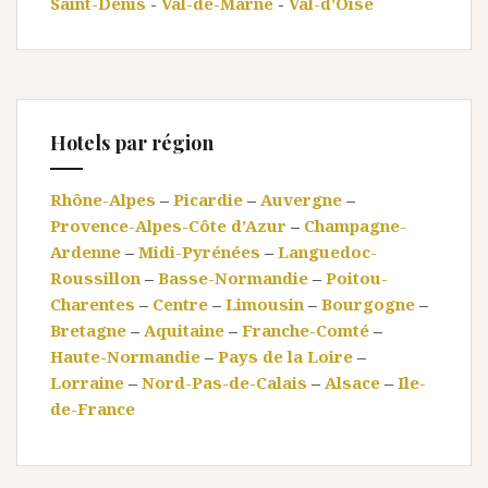
Saint-Denis
-
Val-de-Marne
-
Val-d'Oise
Hotels par région
Rhône-Alpes
–
Picardie
–
Auvergne
–
Provence-Alpes-Côte d’Azur
–
Champagne-
Ardenne
–
Midi-Pyrénées
–
Languedoc-
Roussillon
–
Basse-Normandie
–
Poitou-
Charentes
–
Centre
–
Limousin
–
Bourgogne
–
Bretagne
–
Aquitaine
–
Franche-Comté
–
Haute-Normandie
–
Pays de la Loire
–
Lorraine
–
Nord-Pas-de-Calais
–
Alsace
–
Ile-
de-France