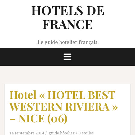
Aller
HOTELS DE
au
contenu
FRANCE
Le guide hotelier français
Hotel « HOTEL BEST
WESTERN RIVIERA »
– NICE (06)
14 septembre 2014
guide hôtelier
3 étoiles