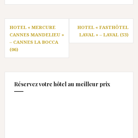
Navigation
HOTEL « MERCURE
HOTEL « FASTHÔTEL
de
CANNES MANDELIEU »
LAVAL » – LAVAL (53)
l’article
– CANNES LA BOCCA
(06)
Réservez votre hôtel au meilleur prix