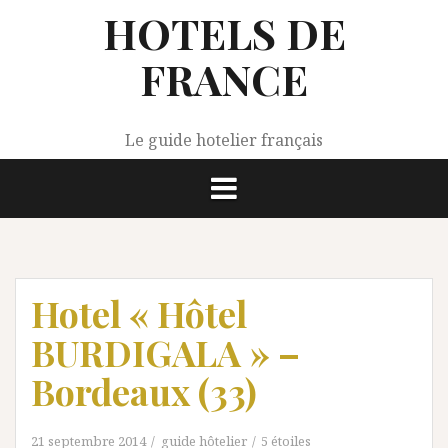
Aller
HOTELS DE
au
contenu
FRANCE
Le guide hotelier français
Hotel « Hôtel
BURDIGALA » –
Bordeaux (33)
21 septembre 2014
guide hôtelier
5 étoiles