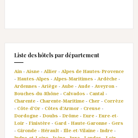
Liste des hôtels par département
Ain
-
Aisne
-
Allier
-
Alpes de Hautes-Provence
-
Hautes-Alpes
-
Alpes-Maritimes
-
Ardèche
-
Ardennes
-
Ariège
-
Aube
-
Aude
-
Aveyron
-
Bouches-du-Rhône
-
Calvados
-
Cantal
-
Charente
-
Charente-Maritime
-
Cher
-
Corrèze
-
Côte-d'Or
-
Côtes d'Armor
-
Creuse
-
Dordogne
-
Doubs
-
Drôme
-
Eure
-
Eure-et-
Loir
-
Finistère
-
Gard
-
Haute-Garonne
-
Gers
-
Gironde
-
Hérault
-
Ille-et-Vilaine
-
Indre
-
Indre-et-Loire
-
Isère
-
Jura
-
Landes
-
Loir-