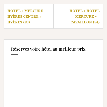
Navigation
HOTEL « MERCURE
HOTEL « HÔTEL
de
HYÈRES CENTRE » –
MERCURE » –
l’article
HYÈRES (83)
CAVAILLON (84)
Réservez votre hôtel au meilleur prix