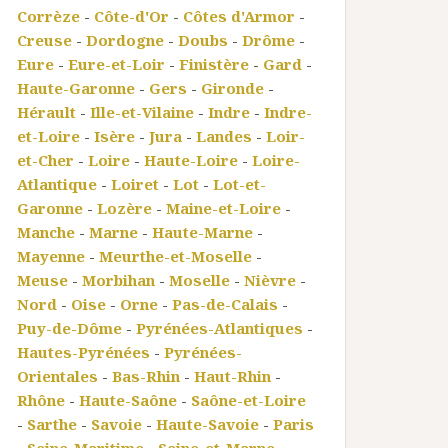
Corrèze
-
Côte-d'Or
-
Côtes d'Armor
-
Creuse
-
Dordogne
-
Doubs
-
Drôme
-
Eure
-
Eure-et-Loir
-
Finistère
-
Gard
-
Haute-Garonne
-
Gers
-
Gironde
-
Hérault
-
Ille-et-Vilaine
-
Indre
-
Indre-
et-Loire
-
Isère
-
Jura
-
Landes
-
Loir-
et-Cher
-
Loire
-
Haute-Loire
-
Loire-
Atlantique
-
Loiret
-
Lot
-
Lot-et-
Garonne
-
Lozère
-
Maine-et-Loire
-
Manche
-
Marne
-
Haute-Marne
-
Mayenne
-
Meurthe-et-Moselle
-
Meuse
-
Morbihan
-
Moselle
-
Nièvre
-
Nord
-
Oise
-
Orne
-
Pas-de-Calais
-
Puy-de-Dôme
-
Pyrénées-Atlantiques
-
Hautes-Pyrénées
-
Pyrénées-
Orientales
-
Bas-Rhin
-
Haut-Rhin
-
Rhône
-
Haute-Saône
-
Saône-et-Loire
-
Sarthe
-
Savoie
-
Haute-Savoie
-
Paris