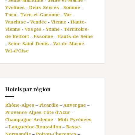
-
Seine-Maritime
-
Seine-et-Marne
-
Yvelines
-
Deux-Sèvres
-
Somme
-
Tarn
-
Tarn-et-Garonne
-
Var
-
Vaucluse
-
Vendée
-
Vienne
-
Haute-
Vienne
-
Vosges
-
Yonne
-
Territoire-
de-Belfort
-
Essonne
-
Hauts-de-Seine
-
Seine-Saint-Denis
-
Val-de-Marne
-
Val-d'Oise
Hotels par région
Rhône-Alpes
–
Picardie
–
Auvergne
–
Provence-Alpes-Côte d’Azur
–
Champagne-Ardenne
–
Midi-Pyrénées
–
Languedoc-Roussillon
–
Basse-
Normandie
–
Poitou-Charentes
–