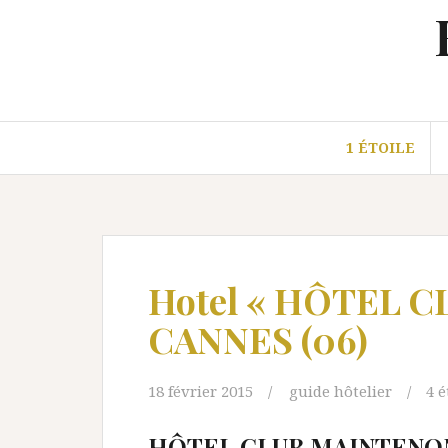
Aller
au
contenu
1 ÉTOILE
Hotel « HÔTEL 
CANNES (06)
18 février 2015
guide hôtelier
4 é
HÔTEL CLUB MAINTENO