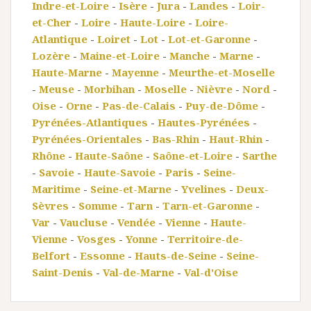
Indre-et-Loire
-
Isère
-
Jura
-
Landes
-
Loir-
et-Cher
-
Loire
-
Haute-Loire
-
Loire-
Atlantique
-
Loiret
-
Lot
-
Lot-et-Garonne
-
Lozère
-
Maine-et-Loire
-
Manche
-
Marne
-
Haute-Marne
-
Mayenne
-
Meurthe-et-Moselle
-
Meuse
-
Morbihan
-
Moselle
-
Nièvre
-
Nord
-
Oise
-
Orne
-
Pas-de-Calais
-
Puy-de-Dôme
-
Pyrénées-Atlantiques
-
Hautes-Pyrénées
-
Pyrénées-Orientales
-
Bas-Rhin
-
Haut-Rhin
-
Rhône
-
Haute-Saône
-
Saône-et-Loire
-
Sarthe
-
Savoie
-
Haute-Savoie
-
Paris
-
Seine-
Maritime
-
Seine-et-Marne
-
Yvelines
-
Deux-
Sèvres
-
Somme
-
Tarn
-
Tarn-et-Garonne
-
Var
-
Vaucluse
-
Vendée
-
Vienne
-
Haute-
Vienne
-
Vosges
-
Yonne
-
Territoire-de-
Belfort
-
Essonne
-
Hauts-de-Seine
-
Seine-
Saint-Denis
-
Val-de-Marne
-
Val-d'Oise