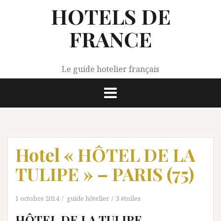
Aller
HOTELS DE
au
contenu
FRANCE
Le guide hotelier français
Hotel « HÔTEL DE LA
TULIPE » – PARIS (75)
1 octobre 2014
guide hôtelier
3 étoiles
HÔTEL DE LA TULIPE