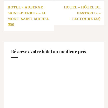
Navigation
HOTEL « AUBERGE
HOTEL « HÔTEL DE
de
SAINT-PIERRE » – LE
BASTARD » –
l’article
MONT-SAINT-MICHEL
LECTOURE (32)
(50)
Réservez votre hôtel au meilleur prix