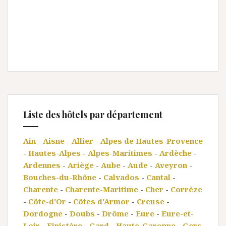
Liste des hôtels par département
Ain
-
Aisne
-
Allier
-
Alpes de Hautes-Provence
-
Hautes-Alpes
-
Alpes-Maritimes
-
Ardèche
-
Ardennes
-
Ariège
-
Aube
-
Aude
-
Aveyron
-
Bouches-du-Rhône
-
Calvados
-
Cantal
-
Charente
-
Charente-Maritime
-
Cher
-
Corrèze
-
Côte-d'Or
-
Côtes d'Armor
-
Creuse
-
Dordogne
-
Doubs
-
Drôme
-
Eure
-
Eure-et-
Loir
-
Finistère
-
Gard
-
Haute-Garonne
-
Gers