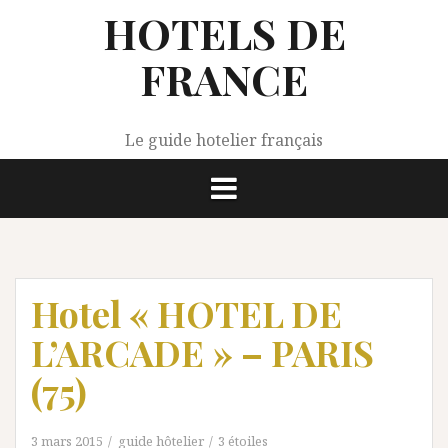
Aller
HOTELS DE
au
contenu
FRANCE
Le guide hotelier français
Hotel « HOTEL DE
L’ARCADE » – PARIS
(75)
3 mars 2015
guide hôtelier
3 étoiles