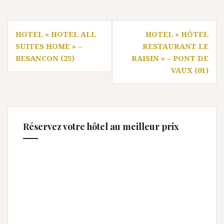
Navigation
HOTEL « HOTEL ALL
HOTEL « HÔTEL
de
SUITES HOME » –
RESTAURANT LE
l’article
BESANCON (25)
RAISIN » – PONT DE
VAUX (01)
Réservez votre hôtel au meilleur prix