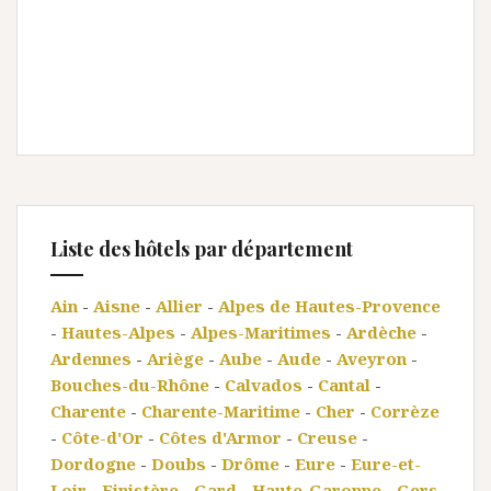
Liste des hôtels par département
Ain
-
Aisne
-
Allier
-
Alpes de Hautes-Provence
-
Hautes-Alpes
-
Alpes-Maritimes
-
Ardèche
-
Ardennes
-
Ariège
-
Aube
-
Aude
-
Aveyron
-
Bouches-du-Rhône
-
Calvados
-
Cantal
-
Charente
-
Charente-Maritime
-
Cher
-
Corrèze
-
Côte-d'Or
-
Côtes d'Armor
-
Creuse
-
Dordogne
-
Doubs
-
Drôme
-
Eure
-
Eure-et-
Loir
-
Finistère
-
Gard
-
Haute-Garonne
-
Gers