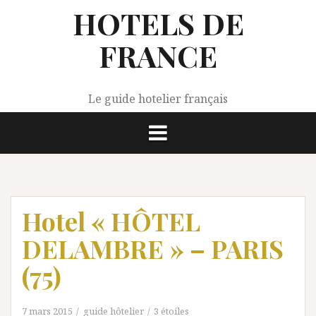
Aller
HOTELS DE
au
contenu
FRANCE
Le guide hotelier français
Hotel « HÔTEL
DELAMBRE » – PARIS
(75)
7 mars 2015
guide hôtelier
3 étoiles