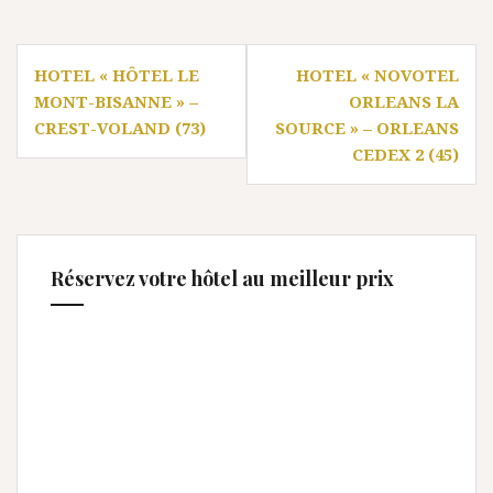
Navigation
HOTEL « HÔTEL LE
HOTEL « NOVOTEL
de
MONT-BISANNE » –
ORLEANS LA
l’article
CREST-VOLAND (73)
SOURCE » – ORLEANS
CEDEX 2 (45)
Réservez votre hôtel au meilleur prix