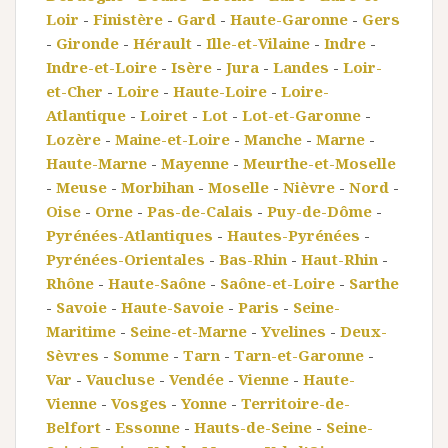
Loir
-
Finistère
-
Gard
-
Haute-Garonne
-
Gers
-
Gironde
-
Hérault
-
Ille-et-Vilaine
-
Indre
-
Indre-et-Loire
-
Isère
-
Jura
-
Landes
-
Loir-
et-Cher
-
Loire
-
Haute-Loire
-
Loire-
Atlantique
-
Loiret
-
Lot
-
Lot-et-Garonne
-
Lozère
-
Maine-et-Loire
-
Manche
-
Marne
-
Haute-Marne
-
Mayenne
-
Meurthe-et-Moselle
-
Meuse
-
Morbihan
-
Moselle
-
Nièvre
-
Nord
-
Oise
-
Orne
-
Pas-de-Calais
-
Puy-de-Dôme
-
Pyrénées-Atlantiques
-
Hautes-Pyrénées
-
Pyrénées-Orientales
-
Bas-Rhin
-
Haut-Rhin
-
Rhône
-
Haute-Saône
-
Saône-et-Loire
-
Sarthe
-
Savoie
-
Haute-Savoie
-
Paris
-
Seine-
Maritime
-
Seine-et-Marne
-
Yvelines
-
Deux-
Sèvres
-
Somme
-
Tarn
-
Tarn-et-Garonne
-
Var
-
Vaucluse
-
Vendée
-
Vienne
-
Haute-
Vienne
-
Vosges
-
Yonne
-
Territoire-de-
Belfort
-
Essonne
-
Hauts-de-Seine
-
Seine-