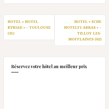
Navigation
HOTEL « HOTEL
HOTEL « SCHE
de
KYRIAD » – TOULOUSE
HOTELF1 ARRAS » –
l’article
(31)
TILLOY-LES-
MOFFLAINES (62)
Réservez votre hôtel au meilleur prix