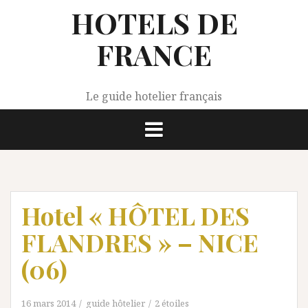
Aller
HOTELS DE
au
contenu
FRANCE
Le guide hotelier français
Hotel « HÔTEL DES
FLANDRES » – NICE
(06)
16 mars 2014
guide hôtelier
2 étoiles