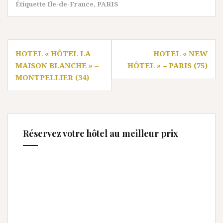
Étiquette
Ile-de-France
,
PARIS
Navigation
HOTEL « HÔTEL LA
HOTEL « NEW
de
MAISON BLANCHE » –
HÔTEL » – PARIS (75)
l’article
MONTPELLIER (34)
Réservez votre hôtel au meilleur prix