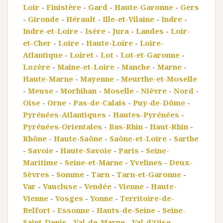
Loir
-
Finistère
-
Gard
-
Haute-Garonne
-
Gers
-
Gironde
-
Hérault
-
Ille-et-Vilaine
-
Indre
-
Indre-et-Loire
-
Isère
-
Jura
-
Landes
-
Loir-
et-Cher
-
Loire
-
Haute-Loire
-
Loire-
Atlantique
-
Loiret
-
Lot
-
Lot-et-Garonne
-
Lozère
-
Maine-et-Loire
-
Manche
-
Marne
-
Haute-Marne
-
Mayenne
-
Meurthe-et-Moselle
-
Meuse
-
Morbihan
-
Moselle
-
Nièvre
-
Nord
-
Oise
-
Orne
-
Pas-de-Calais
-
Puy-de-Dôme
-
Pyrénées-Atlantiques
-
Hautes-Pyrénées
-
Pyrénées-Orientales
-
Bas-Rhin
-
Haut-Rhin
-
Rhône
-
Haute-Saône
-
Saône-et-Loire
-
Sarthe
-
Savoie
-
Haute-Savoie
-
Paris
-
Seine-
Maritime
-
Seine-et-Marne
-
Yvelines
-
Deux-
Sèvres
-
Somme
-
Tarn
-
Tarn-et-Garonne
-
Var
-
Vaucluse
-
Vendée
-
Vienne
-
Haute-
Vienne
-
Vosges
-
Yonne
-
Territoire-de-
Belfort
-
Essonne
-
Hauts-de-Seine
-
Seine-
Saint-Denis
-
Val-de-Marne
-
Val-d'Oise