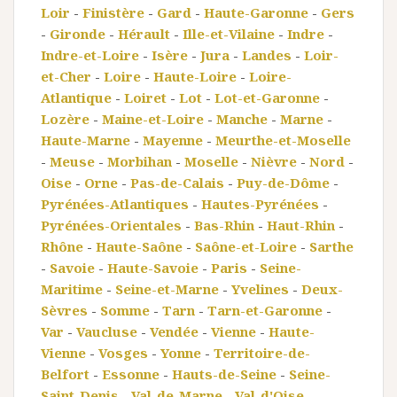
Loir
-
Finistère
-
Gard
-
Haute-Garonne
-
Gers
-
Gironde
-
Hérault
-
Ille-et-Vilaine
-
Indre
-
Indre-et-Loire
-
Isère
-
Jura
-
Landes
-
Loir-
et-Cher
-
Loire
-
Haute-Loire
-
Loire-
Atlantique
-
Loiret
-
Lot
-
Lot-et-Garonne
-
Lozère
-
Maine-et-Loire
-
Manche
-
Marne
-
Haute-Marne
-
Mayenne
-
Meurthe-et-Moselle
-
Meuse
-
Morbihan
-
Moselle
-
Nièvre
-
Nord
-
Oise
-
Orne
-
Pas-de-Calais
-
Puy-de-Dôme
-
Pyrénées-Atlantiques
-
Hautes-Pyrénées
-
Pyrénées-Orientales
-
Bas-Rhin
-
Haut-Rhin
-
Rhône
-
Haute-Saône
-
Saône-et-Loire
-
Sarthe
-
Savoie
-
Haute-Savoie
-
Paris
-
Seine-
Maritime
-
Seine-et-Marne
-
Yvelines
-
Deux-
Sèvres
-
Somme
-
Tarn
-
Tarn-et-Garonne
-
Var
-
Vaucluse
-
Vendée
-
Vienne
-
Haute-
Vienne
-
Vosges
-
Yonne
-
Territoire-de-
Belfort
-
Essonne
-
Hauts-de-Seine
-
Seine-
Saint-Denis
-
Val-de-Marne
-
Val-d'Oise