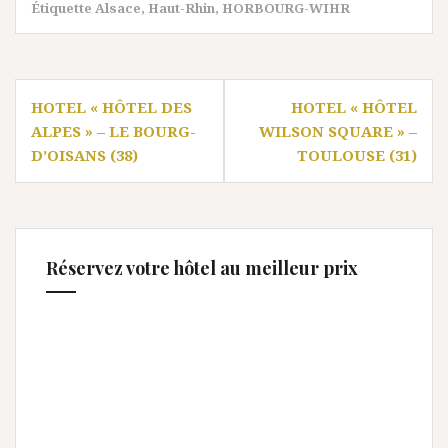
Étiquette
Alsace
,
Haut-Rhin
,
HORBOURG-WIHR
Navigation
HOTEL « HÔTEL DES
HOTEL « HÔTEL
de
ALPES » – LE BOURG-
WILSON SQUARE » –
l’article
D’OISANS (38)
TOULOUSE (31)
Réservez votre hôtel au meilleur prix