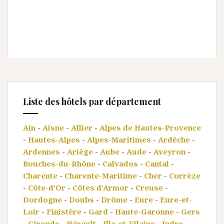
Liste des hôtels par département
Ain
-
Aisne
-
Allier
-
Alpes de Hautes-Provence
-
Hautes-Alpes
-
Alpes-Maritimes
-
Ardèche
-
Ardennes
-
Ariège
-
Aube
-
Aude
-
Aveyron
-
Bouches-du-Rhône
-
Calvados
-
Cantal
-
Charente
-
Charente-Maritime
-
Cher
-
Corrèze
-
Côte-d'Or
-
Côtes d'Armor
-
Creuse
-
Dordogne
-
Doubs
-
Drôme
-
Eure
-
Eure-et-
Loir
-
Finistère
-
Gard
-
Haute-Garonne
-
Gers
-
Gironde
-
Hérault
-
Ille-et-Vilaine
-
Indre
-