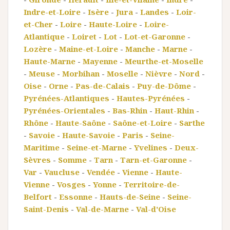
Indre-et-Loire
-
Isère
-
Jura
-
Landes
-
Loir-
et-Cher
-
Loire
-
Haute-Loire
-
Loire-
Atlantique
-
Loiret
-
Lot
-
Lot-et-Garonne
-
Lozère
-
Maine-et-Loire
-
Manche
-
Marne
-
Haute-Marne
-
Mayenne
-
Meurthe-et-Moselle
-
Meuse
-
Morbihan
-
Moselle
-
Nièvre
-
Nord
-
Oise
-
Orne
-
Pas-de-Calais
-
Puy-de-Dôme
-
Pyrénées-Atlantiques
-
Hautes-Pyrénées
-
Pyrénées-Orientales
-
Bas-Rhin
-
Haut-Rhin
-
Rhône
-
Haute-Saône
-
Saône-et-Loire
-
Sarthe
-
Savoie
-
Haute-Savoie
-
Paris
-
Seine-
Maritime
-
Seine-et-Marne
-
Yvelines
-
Deux-
Sèvres
-
Somme
-
Tarn
-
Tarn-et-Garonne
-
Var
-
Vaucluse
-
Vendée
-
Vienne
-
Haute-
Vienne
-
Vosges
-
Yonne
-
Territoire-de-
Belfort
-
Essonne
-
Hauts-de-Seine
-
Seine-
Saint-Denis
-
Val-de-Marne
-
Val-d'Oise