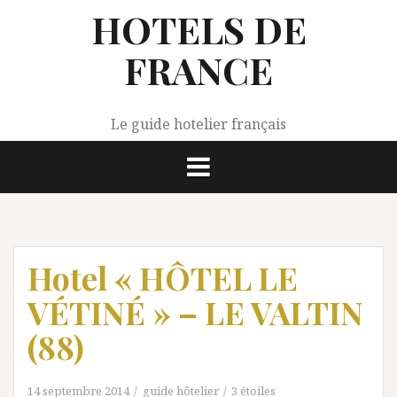
Aller
HOTELS DE
au
contenu
FRANCE
Le guide hotelier français
Hotel « HÔTEL LE
VÉTINÉ » – LE VALTIN
(88)
14 septembre 2014
guide hôtelier
3 étoiles