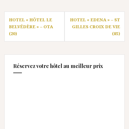
Navigation
HOTEL « HÔTEL LE
HOTEL « EDENA » – ST
de
BELVÉDÈRE » – OTA
GILLES CROIX DE VIE
l’article
(20)
(85)
Réservez votre hôtel au meilleur prix