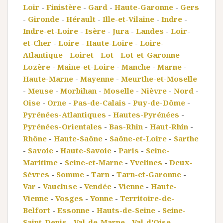
Loir
-
Finistère
-
Gard
-
Haute-Garonne
-
Gers
-
Gironde
-
Hérault
-
Ille-et-Vilaine
-
Indre
-
Indre-et-Loire
-
Isère
-
Jura
-
Landes
-
Loir-
et-Cher
-
Loire
-
Haute-Loire
-
Loire-
Atlantique
-
Loiret
-
Lot
-
Lot-et-Garonne
-
Lozère
-
Maine-et-Loire
-
Manche
-
Marne
-
Haute-Marne
-
Mayenne
-
Meurthe-et-Moselle
-
Meuse
-
Morbihan
-
Moselle
-
Nièvre
-
Nord
-
Oise
-
Orne
-
Pas-de-Calais
-
Puy-de-Dôme
-
Pyrénées-Atlantiques
-
Hautes-Pyrénées
-
Pyrénées-Orientales
-
Bas-Rhin
-
Haut-Rhin
-
Rhône
-
Haute-Saône
-
Saône-et-Loire
-
Sarthe
-
Savoie
-
Haute-Savoie
-
Paris
-
Seine-
Maritime
-
Seine-et-Marne
-
Yvelines
-
Deux-
Sèvres
-
Somme
-
Tarn
-
Tarn-et-Garonne
-
Var
-
Vaucluse
-
Vendée
-
Vienne
-
Haute-
Vienne
-
Vosges
-
Yonne
-
Territoire-de-
Belfort
-
Essonne
-
Hauts-de-Seine
-
Seine-
Saint-Denis
-
Val-de-Marne
-
Val-d'Oise