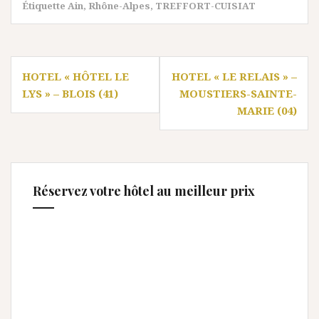
Étiquette
Ain
,
Rhône-Alpes
,
TREFFORT-CUISIAT
Navigation
HOTEL « HÔTEL LE
HOTEL « LE RELAIS » –
de
LYS » – BLOIS (41)
MOUSTIERS-SAINTE-
l’article
MARIE (04)
Réservez votre hôtel au meilleur prix