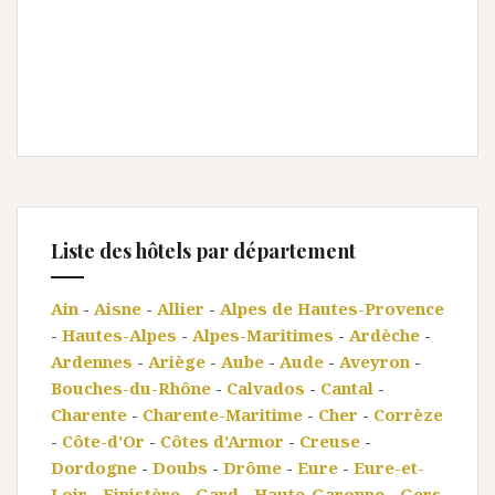
Liste des hôtels par département
Ain
-
Aisne
-
Allier
-
Alpes de Hautes-Provence
-
Hautes-Alpes
-
Alpes-Maritimes
-
Ardèche
-
Ardennes
-
Ariège
-
Aube
-
Aude
-
Aveyron
-
Bouches-du-Rhône
-
Calvados
-
Cantal
-
Charente
-
Charente-Maritime
-
Cher
-
Corrèze
-
Côte-d'Or
-
Côtes d'Armor
-
Creuse
-
Dordogne
-
Doubs
-
Drôme
-
Eure
-
Eure-et-
Loir
-
Finistère
-
Gard
-
Haute-Garonne
-
Gers