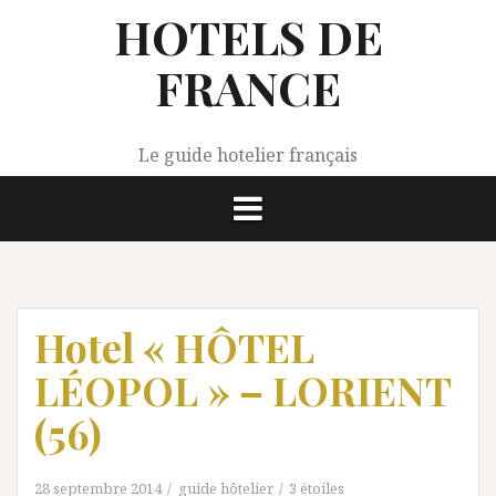
Aller
HOTELS DE
au
contenu
FRANCE
Le guide hotelier français
Hotel « HÔTEL
LÉOPOL » – LORIENT
(56)
28 septembre 2014
guide hôtelier
3 étoiles