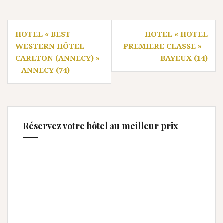
Navigation
HOTEL « BEST
HOTEL « HOTEL
de
WESTERN HÔTEL
PREMIERE CLASSE » –
l’article
CARLTON (ANNECY) »
BAYEUX (14)
– ANNECY (74)
Réservez votre hôtel au meilleur prix