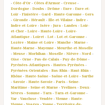
-
Côte-d'Or
-
Côtes d'Armor
-
Creuse
-
Dordogne
-
Doubs
-
Drôme
-
Eure
-
Eure-et-
Loir
-
Finistère
-
Gard
-
Haute-Garonne
-
Gers
-
Gironde
-
Hérault
-
Ille-et-Vilaine
-
Indre
-
Indre-et-Loire
-
Isère
-
Jura
-
Landes
-
Loir-
et-Cher
-
Loire
-
Haute-Loire
-
Loire-
Atlantique
-
Loiret
-
Lot
-
Lot-et-Garonne
-
Lozère
-
Maine-et-Loire
-
Manche
-
Marne
-
Haute-Marne
-
Mayenne
-
Meurthe-et-Moselle
-
Meuse
-
Morbihan
-
Moselle
-
Nièvre
-
Nord
-
Oise
-
Orne
-
Pas-de-Calais
-
Puy-de-Dôme
-
Pyrénées-Atlantiques
-
Hautes-Pyrénées
-
Pyrénées-Orientales
-
Bas-Rhin
-
Haut-Rhin
-
Rhône
-
Haute-Saône
-
Saône-et-Loire
-
Sarthe
-
Savoie
-
Haute-Savoie
-
Paris
-
Seine-
Maritime
-
Seine-et-Marne
-
Yvelines
-
Deux-
Sèvres
-
Somme
-
Tarn
-
Tarn-et-Garonne
-
Var
-
Vaucluse
-
Vendée
-
Vienne
-
Haute-
Vienne
-
Vosges
-
Yonne
-
Territoire-de-