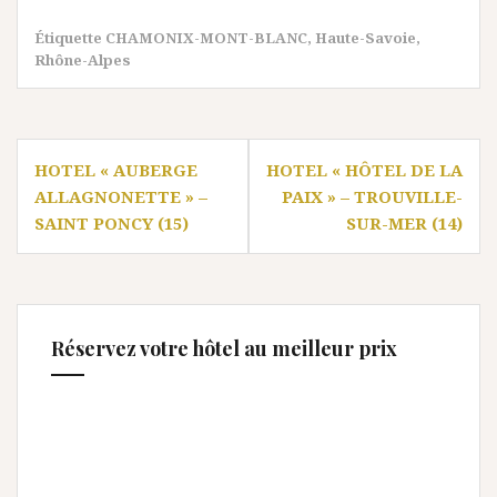
Étiquette
CHAMONIX-MONT-BLANC
,
Haute-Savoie
,
Rhône-Alpes
Navigation
HOTEL « AUBERGE
HOTEL « HÔTEL DE LA
de
ALLAGNONETTE » –
PAIX » – TROUVILLE-
l’article
SAINT PONCY (15)
SUR-MER (14)
Réservez votre hôtel au meilleur prix