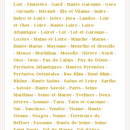
Loir
-
Finistère
-
Gard
-
Haute-Garonne
-
Gers
-
Gironde
-
Hérault
-
Ille-et-Vilaine
-
Indre
-
Indre-et-Loire
-
Isère
-
Jura
-
Landes
-
Loir-
et-Cher
-
Loire
-
Haute-Loire
-
Loire-
Atlantique
-
Loiret
-
Lot
-
Lot-et-Garonne
-
Lozère
-
Maine-et-Loire
-
Manche
-
Marne
-
Haute-Marne
-
Mayenne
-
Meurthe-et-Moselle
-
Meuse
-
Morbihan
-
Moselle
-
Nièvre
-
Nord
-
Oise
-
Orne
-
Pas-de-Calais
-
Puy-de-Dôme
-
Pyrénées-Atlantiques
-
Hautes-Pyrénées
-
Pyrénées-Orientales
-
Bas-Rhin
-
Haut-Rhin
-
Rhône
-
Haute-Saône
-
Saône-et-Loire
-
Sarthe
-
Savoie
-
Haute-Savoie
-
Paris
-
Seine-
Maritime
-
Seine-et-Marne
-
Yvelines
-
Deux-
Sèvres
-
Somme
-
Tarn
-
Tarn-et-Garonne
-
Var
-
Vaucluse
-
Vendée
-
Vienne
-
Haute-
Vienne
-
Vosges
-
Yonne
-
Territoire-de-
Belfort
-
Essonne
-
Hauts-de-Seine
-
Seine-
Saint-Denis
-
Val-de-Marne
-
Val-d'Oise