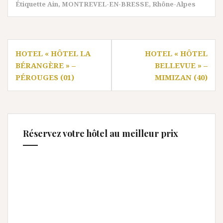
Étiquette
Ain
,
MONTREVEL-EN-BRESSE
,
Rhône-Alpes
Navigation
HOTEL « HÔTEL LA
HOTEL « HÔTEL
de
BÉRANGÈRE » –
BELLEVUE » –
l’article
PÉROUGES (01)
MIMIZAN (40)
Réservez votre hôtel au meilleur prix