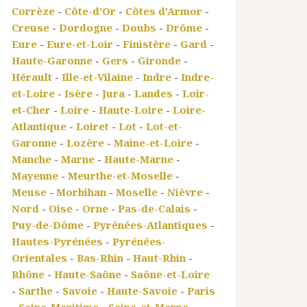
Corrèze
-
Côte-d'Or
-
Côtes d'Armor
-
Creuse
-
Dordogne
-
Doubs
-
Drôme
-
Eure
-
Eure-et-Loir
-
Finistère
-
Gard
-
Haute-Garonne
-
Gers
-
Gironde
-
Hérault
-
Ille-et-Vilaine
-
Indre
-
Indre-
et-Loire
-
Isère
-
Jura
-
Landes
-
Loir-
et-Cher
-
Loire
-
Haute-Loire
-
Loire-
Atlantique
-
Loiret
-
Lot
-
Lot-et-
Garonne
-
Lozère
-
Maine-et-Loire
-
Manche
-
Marne
-
Haute-Marne
-
Mayenne
-
Meurthe-et-Moselle
-
Meuse
-
Morbihan
-
Moselle
-
Nièvre
-
Nord
-
Oise
-
Orne
-
Pas-de-Calais
-
Puy-de-Dôme
-
Pyrénées-Atlantiques
-
Hautes-Pyrénées
-
Pyrénées-
Orientales
-
Bas-Rhin
-
Haut-Rhin
-
Rhône
-
Haute-Saône
-
Saône-et-Loire
-
Sarthe
-
Savoie
-
Haute-Savoie
-
Paris