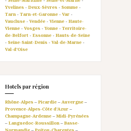
-
Seine-Maritime
-
Seine-et-Marne
-
Yvelines
-
Deux-Sèvres
-
Somme
-
Tarn
-
Tarn-et-Garonne
-
Var
-
Vaucluse
-
Vendée
-
Vienne
-
Haute-
Vienne
-
Vosges
-
Yonne
-
Territoire-
de-Belfort
-
Essonne
-
Hauts-de-Seine
-
Seine-Saint-Denis
-
Val-de-Marne
-
Val-d'Oise
Hotels par région
Rhône-Alpes
–
Picardie
–
Auvergne
–
Provence-Alpes-Côte d’Azur
–
Champagne-Ardenne
–
Midi-Pyrénées
–
Languedoc-Roussillon
–
Basse-
Normandie
–
Poitou-Charentes
–