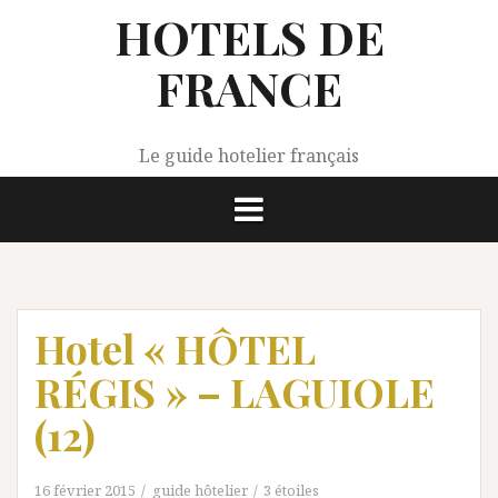
Aller
HOTELS DE
au
contenu
FRANCE
Le guide hotelier français
Hotel « HÔTEL
RÉGIS » – LAGUIOLE
(12)
16 février 2015
guide hôtelier
3 étoiles