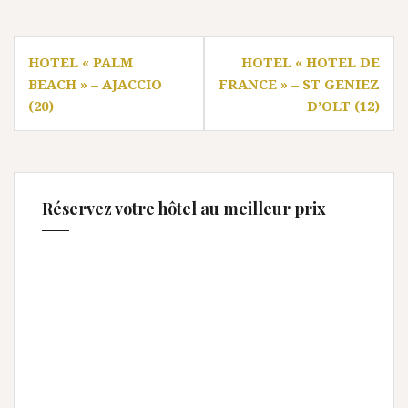
Navigation
HOTEL « PALM
HOTEL « HOTEL DE
de
BEACH » – AJACCIO
FRANCE » – ST GENIEZ
l’article
(20)
D’OLT (12)
Réservez votre hôtel au meilleur prix