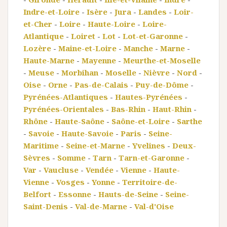
Indre-et-Loire
-
Isère
-
Jura
-
Landes
-
Loir-
et-Cher
-
Loire
-
Haute-Loire
-
Loire-
Atlantique
-
Loiret
-
Lot
-
Lot-et-Garonne
-
Lozère
-
Maine-et-Loire
-
Manche
-
Marne
-
Haute-Marne
-
Mayenne
-
Meurthe-et-Moselle
-
Meuse
-
Morbihan
-
Moselle
-
Nièvre
-
Nord
-
Oise
-
Orne
-
Pas-de-Calais
-
Puy-de-Dôme
-
Pyrénées-Atlantiques
-
Hautes-Pyrénées
-
Pyrénées-Orientales
-
Bas-Rhin
-
Haut-Rhin
-
Rhône
-
Haute-Saône
-
Saône-et-Loire
-
Sarthe
-
Savoie
-
Haute-Savoie
-
Paris
-
Seine-
Maritime
-
Seine-et-Marne
-
Yvelines
-
Deux-
Sèvres
-
Somme
-
Tarn
-
Tarn-et-Garonne
-
Var
-
Vaucluse
-
Vendée
-
Vienne
-
Haute-
Vienne
-
Vosges
-
Yonne
-
Territoire-de-
Belfort
-
Essonne
-
Hauts-de-Seine
-
Seine-
Saint-Denis
-
Val-de-Marne
-
Val-d'Oise