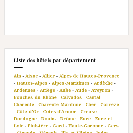
Liste des hôtels par département
Ain
-
Aisne
-
Allier
-
Alpes de Hautes-Provence
-
Hautes-Alpes
-
Alpes-Maritimes
-
Ardèche
-
Ardennes
-
Ariège
-
Aube
-
Aude
-
Aveyron
-
Bouches-du-Rhône
-
Calvados
-
Cantal
-
Charente
-
Charente-Maritime
-
Cher
-
Corrèze
-
Côte-d'Or
-
Côtes d'Armor
-
Creuse
-
Dordogne
-
Doubs
-
Drôme
-
Eure
-
Eure-et-
Loir
-
Finistère
-
Gard
-
Haute-Garonne
-
Gers
-
Gironde
-
Hérault
-
Ille-et-Vilaine
-
Indre
-