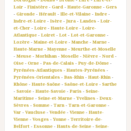
Loir
-
Finistère
-
Gard
-
Haute-Garonne
-
Gers
-
Gironde
-
Hérault
-
Ille-et-Vilaine
-
Indre
-
Indre-et-Loire
-
Isère
-
Jura
-
Landes
-
Loir-
et-Cher
-
Loire
-
Haute-Loire
-
Loire-
Atlantique
-
Loiret
-
Lot
-
Lot-et-Garonne
-
Lozère
-
Maine-et-Loire
-
Manche
-
Marne
-
Haute-Marne
-
Mayenne
-
Meurthe-et-Moselle
-
Meuse
-
Morbihan
-
Moselle
-
Nièvre
-
Nord
-
Oise
-
Orne
-
Pas-de-Calais
-
Puy-de-Dôme
-
Pyrénées-Atlantiques
-
Hautes-Pyrénées
-
Pyrénées-Orientales
-
Bas-Rhin
-
Haut-Rhin
-
Rhône
-
Haute-Saône
-
Saône-et-Loire
-
Sarthe
-
Savoie
-
Haute-Savoie
-
Paris
-
Seine-
Maritime
-
Seine-et-Marne
-
Yvelines
-
Deux-
Sèvres
-
Somme
-
Tarn
-
Tarn-et-Garonne
-
Var
-
Vaucluse
-
Vendée
-
Vienne
-
Haute-
Vienne
-
Vosges
-
Yonne
-
Territoire-de-
Belfort
-
Essonne
-
Hauts-de-Seine
-
Seine-