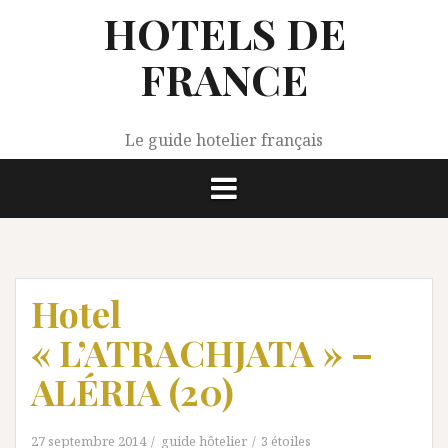
Aller
HOTELS DE
au
contenu
FRANCE
Le guide hotelier français
Hotel
« L’ATRACHJATA » –
ALÉRIA (20)
27 septembre 2014
guide hôtelier
3 étoiles