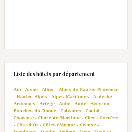
Liste des hôtels par département
Ain
-
Aisne
-
Allier
-
Alpes de Hautes-Provence
-
Hautes-Alpes
-
Alpes-Maritimes
-
Ardèche
-
Ardennes
-
Ariège
-
Aube
-
Aude
-
Aveyron
-
Bouches-du-Rhône
-
Calvados
-
Cantal
-
Charente
-
Charente-Maritime
-
Cher
-
Corrèze
-
Côte-d'Or
-
Côtes d'Armor
-
Creuse
-
Dordogne
-
Doubs
-
Drôme
-
Eure
-
Eure-et-