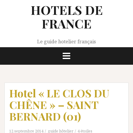
Aller
HOTELS DE
au
contenu
FRANCE
Le guide hotelier français
Hotel « LE CLOS DU
CHÊNE » – SAINT
BERNARD (01)
12 septembre 2014
guide hôtelier
4 étoiles