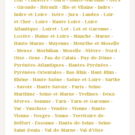
-
Gironde
-
Hérault
-
Ille-et-Vilaine
-
Indre
-
Indre-et-Loire
-
Isère
-
Jura
-
Landes
-
Loir-
et-Cher
-
Loire
-
Haute-Loire
-
Loire-
Atlantique
-
Loiret
-
Lot
-
Lot-et-Garonne
-
Lozère
-
Maine-et-Loire
-
Manche
-
Marne
-
Haute-Marne
-
Mayenne
-
Meurthe-et-Moselle
-
Meuse
-
Morbihan
-
Moselle
-
Nièvre
-
Nord
-
Oise
-
Orne
-
Pas-de-Calais
-
Puy-de-Dôme
-
Pyrénées-Atlantiques
-
Hautes-Pyrénées
-
Pyrénées-Orientales
-
Bas-Rhin
-
Haut-Rhin
-
Rhône
-
Haute-Saône
-
Saône-et-Loire
-
Sarthe
-
Savoie
-
Haute-Savoie
-
Paris
-
Seine-
Maritime
-
Seine-et-Marne
-
Yvelines
-
Deux-
Sèvres
-
Somme
-
Tarn
-
Tarn-et-Garonne
-
Var
-
Vaucluse
-
Vendée
-
Vienne
-
Haute-
Vienne
-
Vosges
-
Yonne
-
Territoire-de-
Belfort
-
Essonne
-
Hauts-de-Seine
-
Seine-
Saint-Denis
-
Val-de-Marne
-
Val-d'Oise