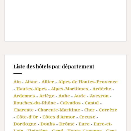
Liste des hôtels par département
Ain
-
Aisne
-
Allier
-
Alpes de Hautes-Provence
-
Hautes-Alpes
-
Alpes-Maritimes
-
Ardèche
-
Ardennes
-
Ariège
-
Aube
-
Aude
-
Aveyron
-
Bouches-du-Rhône
-
Calvados
-
Cantal
-
Charente
-
Charente-Maritime
-
Cher
-
Corrèze
-
Côte-d'Or
-
Côtes d'Armor
-
Creuse
-
Dordogne
-
Doubs
-
Drôme
-
Eure
-
Eure-et-
Loir
-
Finistère
-
Gard
-
Haute-Garonne
-
Gers