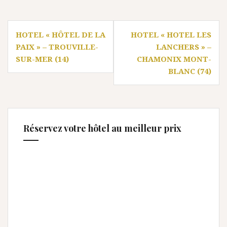
Navigation
HOTEL « HÔTEL DE LA
HOTEL « HOTEL LES
de
PAIX » – TROUVILLE-
LANCHERS » –
l’article
SUR-MER (14)
CHAMONIX MONT-
BLANC (74)
Réservez votre hôtel au meilleur prix