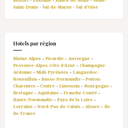
Belfort
-
Essonne
-
Hauts-de-Seine
-
Seine-
Saint-Denis
-
Val-de-Marne
-
Val-d'Oise
Hotels par région
Rhône-Alpes
–
Picardie
–
Auvergne
–
Provence-Alpes-Côte d’Azur
–
Champagne-
Ardenne
–
Midi-Pyrénées
–
Languedoc-
Roussillon
–
Basse-Normandie
–
Poitou-
Charentes
–
Centre
–
Limousin
–
Bourgogne
–
Bretagne
–
Aquitaine
–
Franche-Comté
–
Haute-Normandie
–
Pays de la Loire
–
Lorraine
–
Nord-Pas-de-Calais
–
Alsace
–
Ile-
de-France