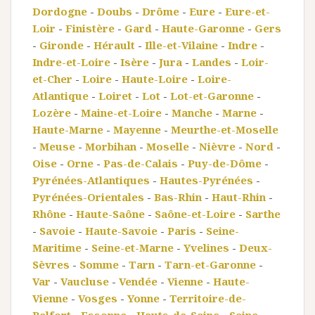
Dordogne
-
Doubs
-
Drôme
-
Eure
-
Eure-et-
Loir
-
Finistère
-
Gard
-
Haute-Garonne
-
Gers
-
Gironde
-
Hérault
-
Ille-et-Vilaine
-
Indre
-
Indre-et-Loire
-
Isère
-
Jura
-
Landes
-
Loir-
et-Cher
-
Loire
-
Haute-Loire
-
Loire-
Atlantique
-
Loiret
-
Lot
-
Lot-et-Garonne
-
Lozère
-
Maine-et-Loire
-
Manche
-
Marne
-
Haute-Marne
-
Mayenne
-
Meurthe-et-Moselle
-
Meuse
-
Morbihan
-
Moselle
-
Nièvre
-
Nord
-
Oise
-
Orne
-
Pas-de-Calais
-
Puy-de-Dôme
-
Pyrénées-Atlantiques
-
Hautes-Pyrénées
-
Pyrénées-Orientales
-
Bas-Rhin
-
Haut-Rhin
-
Rhône
-
Haute-Saône
-
Saône-et-Loire
-
Sarthe
-
Savoie
-
Haute-Savoie
-
Paris
-
Seine-
Maritime
-
Seine-et-Marne
-
Yvelines
-
Deux-
Sèvres
-
Somme
-
Tarn
-
Tarn-et-Garonne
-
Var
-
Vaucluse
-
Vendée
-
Vienne
-
Haute-
Vienne
-
Vosges
-
Yonne
-
Territoire-de-