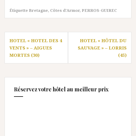
Étiquette
Bretagne
,
Côtes d'Armor
,
PERROS-GUIREC
Navigation
HOTEL « HOTEL DES 4
HOTEL « HÔTEL DU
de
VENTS » – AIGUES
SAUVAGE » – LORRIS
l’article
MORTES (30)
(45)
Réservez votre hôtel au meilleur prix