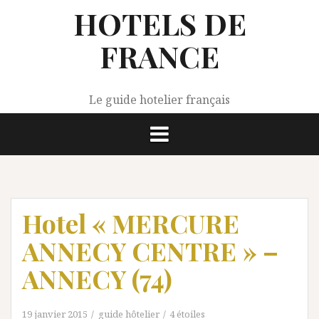
Aller
HOTELS DE
au
contenu
FRANCE
Le guide hotelier français
Hotel « MERCURE
ANNECY CENTRE » –
ANNECY (74)
19 janvier 2015
guide hôtelier
4 étoiles