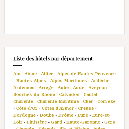
Liste des hôtels par département
Ain
-
Aisne
-
Allier
-
Alpes de Hautes-Provence
-
Hautes-Alpes
-
Alpes-Maritimes
-
Ardèche
-
Ardennes
-
Ariège
-
Aube
-
Aude
-
Aveyron
-
Bouches-du-Rhône
-
Calvados
-
Cantal
-
Charente
-
Charente-Maritime
-
Cher
-
Corrèze
-
Côte-d'Or
-
Côtes d'Armor
-
Creuse
-
Dordogne
-
Doubs
-
Drôme
-
Eure
-
Eure-et-
Loir
-
Finistère
-
Gard
-
Haute-Garonne
-
Gers
-
Gironde
-
Hérault
-
Ille-et-Vilaine
-
Indre
-