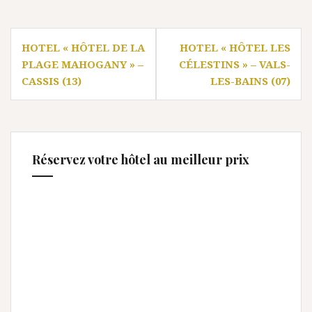
Navigation
HOTEL « HÔTEL DE LA
HOTEL « HÔTEL LES
de
PLAGE MAHOGANY » –
CÉLESTINS » – VALS-
l’article
CASSIS (13)
LES-BAINS (07)
Réservez votre hôtel au meilleur prix