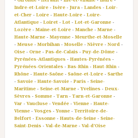
Indre-et-Loire
-
Isère
-
Jura
-
Landes
-
Loir-
et-Cher
-
Loire
-
Haute-Loire
-
Loire-
Atlantique
-
Loiret
-
Lot
-
Lot-et-Garonne
-
Lozère
-
Maine-et-Loire
-
Manche
-
Marne
-
Haute-Marne
-
Mayenne
-
Meurthe-et-Moselle
-
Meuse
-
Morbihan
-
Moselle
-
Nièvre
-
Nord
-
Oise
-
Orne
-
Pas-de-Calais
-
Puy-de-Dôme
-
Pyrénées-Atlantiques
-
Hautes-Pyrénées
-
Pyrénées-Orientales
-
Bas-Rhin
-
Haut-Rhin
-
Rhône
-
Haute-Saône
-
Saône-et-Loire
-
Sarthe
-
Savoie
-
Haute-Savoie
-
Paris
-
Seine-
Maritime
-
Seine-et-Marne
-
Yvelines
-
Deux-
Sèvres
-
Somme
-
Tarn
-
Tarn-et-Garonne
-
Var
-
Vaucluse
-
Vendée
-
Vienne
-
Haute-
Vienne
-
Vosges
-
Yonne
-
Territoire-de-
Belfort
-
Essonne
-
Hauts-de-Seine
-
Seine-
Saint-Denis
-
Val-de-Marne
-
Val-d'Oise